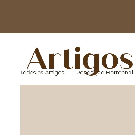
Artigos
Todos os Artigos
Reposição Hormonal
Tricologia
Clube Dra. Jéssica Cân
Ácido Hialurônico