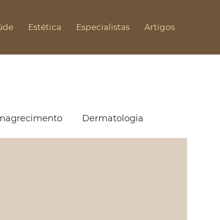
úde
Estética
Especialistas
Artigos
magrecimento
Dermatologia
acial
Preenchimento