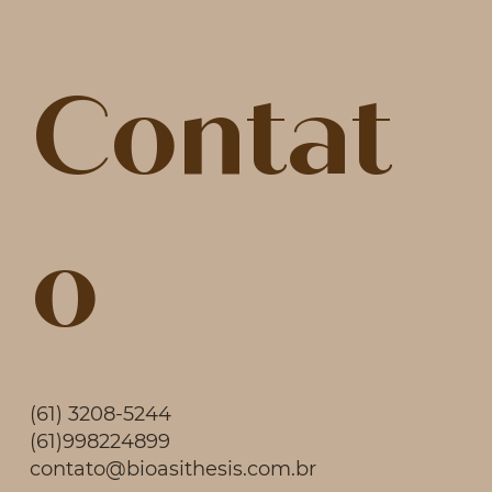
Contat
o
(61) 3208-5244
(61)998224899
contato@bioasithesis.com.br