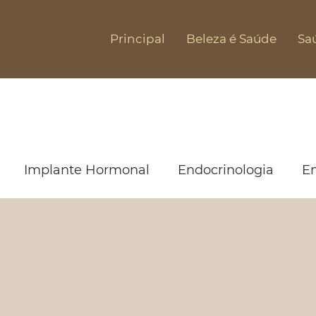
Principal
Beleza é Saúde
Sa
Implante Hormonal
Endocrinologia
E
dido
Clube Dra. Mileny Chamizo
Estética F