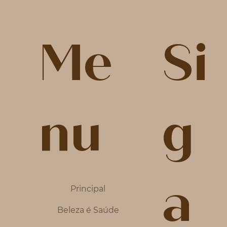
Si
Me
g
nu
a
Principal
Beleza é Saúde